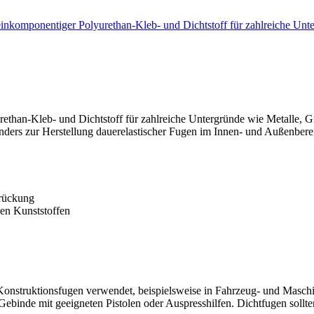
r, einkomponentiger Polyurethan-Kleb- und Dichtstoff für zahlreiche U
lyurethan-Kleb- und Dichtstoff für zahlreiche Untergründe wie Metall
onders zur Herstellung dauerelastischer Fugen im Innen- und Außenbere
brückung
len Kunststoffen
Konstruktionsfugen verwendet, beispielsweise in Fahrzeug- und Masch
ebinde mit geeigneten Pistolen oder Auspresshilfen. Dichtfugen sollten 