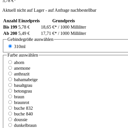
5,78 €*
Aktuell nicht auf Lager - auf Anfrage nachbestellbar
Anzahl
Einzelpreis
Grundpreis
Bis
199
5,78 €
18,65 €*
/ 1000 Milliliter
Ab
200
5,49 €
17,71 €*
/ 1000 Milliliter
Gebindegröße
auswählen
310ml
Farbe
auswählen
ahorn
anemone
anthrazit
bahamabeige
basaltgrau
betongrau
braun
braunrot
buche 832
buche 840
doussie
dunkelbraun