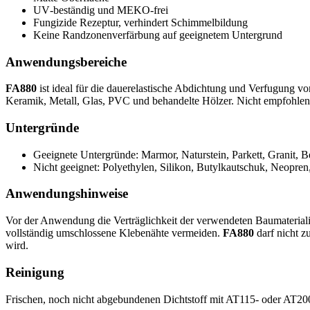
UV‑beständig und MEKO‑frei
Fungizide Rezeptur, verhindert Schimmelbildung
Keine Randzonenverfärbung auf geeignetem Untergrund
Anwendungsbereiche
FA880
ist ideal für die dauerelastische Abdichtung und Verfugung v
Keramik, Metall, Glas, PVC und behandelte Hölzer. Nicht empfohlen 
Untergründe
Geeignete Untergründe: Marmor, Naturstein, Parkett, Granit, 
Nicht geeignet: Polyethylen, Silikon, Butylkautschuk, Neopren
Anwendungshinweise
Vor der Anwendung die Verträglichkeit der verwendeten Baumaterialie
vollständig umschlossene Klebenähte vermeiden.
FA880
darf nicht z
wird.
Reinigung
Frischen, noch nicht abgebundenen Dichtstoff mit AT115‑ oder AT200