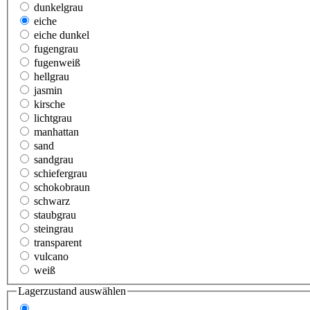
dunkelgrau
eiche
eiche dunkel
fugengrau
fugenweiß
hellgrau
jasmin
kirsche
lichtgrau
manhattan
sand
sandgrau
schiefergrau
schokobraun
schwarz
staubgrau
steingrau
transparent
vulcano
weiß
Lagerzustand auswählen