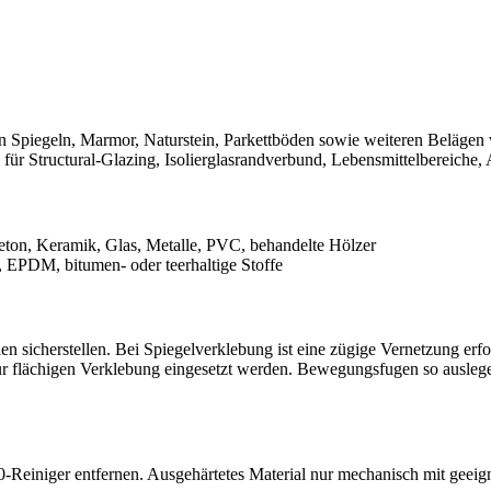
on Spiegeln, Marmor, Naturstein, Parkettböden sowie weiteren Belägen 
für Structural‑Glazing, Isolierglasrandverbund, Lebensmittelbereich
Beton, Keramik, Glas, Metalle, PVC, behandelte Hölzer
, EPDM, bitumen‑ oder teerhaltige Stoffe
n sicherstellen. Bei Spiegelverklebung ist eine zügige Vernetzung er
ur flächigen Verklebung eingesetzt werden. Bewegungsfugen so ausleg
‑Reiniger entfernen. Ausgehärtetes Material nur mechanisch mit geeig