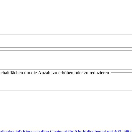
chaltflächen um die Anzahl zu erhöhen oder zu reduzieren.
olienbeutel) Eigenschaften Geeignet für Alu-Folienbeutel mit 400, 5