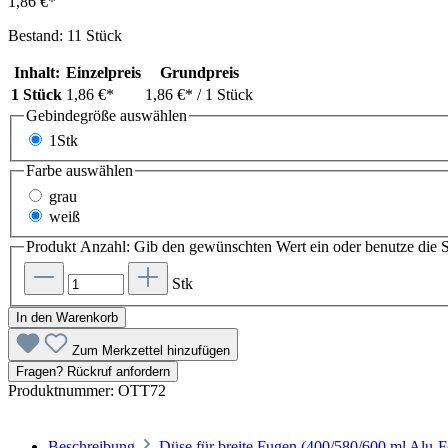
1,86 €*
Bestand: 11 Stück
Inhalt:
Einzelpreis
Grundpreis
1 Stück
1,86 €*
1,86 €*
/ 1 Stück
Gebindegröße
auswählen
1Stk
Farbe
auswählen
grau
weiß
Produkt Anzahl: Gib den gewünschten Wert ein oder benutze die S
Stk
In den Warenkorb
Zum Merkzettel hinzufügen
Fragen? Rückruf anfordern
Produktnummer:
OTT72
Beschreibung
Düse für breite Fugen (400/580/600 ml Alu-F