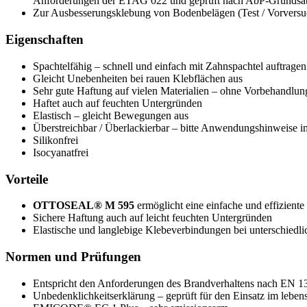
Anforderungen der ETAG 022 und geprüft nach AbP-Grundsä
Zur Ausbesserungsklebung von Bodenbelägen (Test / Vorvers
Eigenschaften
Spachtelfähig – schnell und einfach mit Zahnspachtel auftragen
Gleicht Unebenheiten bei rauen Klebflächen aus
Sehr gute Haftung auf vielen Materialien – ohne Vorbehandlun
Haftet auch auf feuchten Untergründen
Elastisch – gleicht Bewegungen aus
Überstreichbar / Überlackierbar – bitte Anwendungshinweise i
Silikonfrei
Isocyanatfrei
Vorteile
OTTOSEAL® M 595
ermöglicht eine einfache und effiziente
Sichere Haftung auch auf leicht feuchten Untergründen
Elastische und langlebige Klebeverbindungen bei unterschiedli
Normen und Prüfungen
Entspricht den Anforderungen des Brandverhaltens nach EN 1
Unbedenklichkeitserklärung – geprüft für den Einsatz im leb