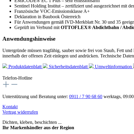
EMICODE® EC 1 Plus – sehr emissionsarm
Sentinel Holding Institut – zertifiziert und ausgezeichne
Französische VOC-Emissionsklasse A+
Deklaration in Baubook Österreich
Für Anwendungen gemäß IVD-Merkblatt Nr. 30 und 35 geeign
Geprüft im Verbund mit
OTTOFLEX® Abdichtbahn / Abdich
Anwendungshinweise
Untergründe müssen tragfähig, sauber sowie frei von Staub, Fett und 
innerhalb der offenen Zeit einlegen und andrücken. Technische Date
Produktdatenblatt
Sicherheitsdatenblatt
Umweltinformation
Telefon-Hotline
Unterstützung und Beratung unter:
0911 / 7 90 68 60
werktags, 09:00
Kontakt
Vertrag widerrufen
Dichten, kleben, beschichten ...
Ihr Markenhändler aus der Region