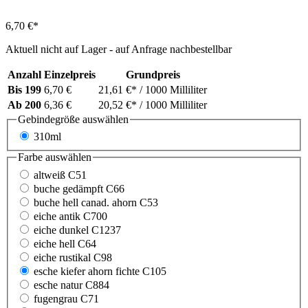
6,70 €*
Aktuell nicht auf Lager - auf Anfrage nachbestellbar
Anzahl
Einzelpreis
Grundpreis
Bis
199
6,70 €
21,61 €*
/ 1000 Milliliter
Ab
200
6,36 €
20,52 €*
/ 1000 Milliliter
Gebindegröße
auswählen
310ml
Farbe
auswählen
altweiß C51
buche gedämpft C66
buche hell canad. ahorn C53
eiche antik C700
eiche dunkel C1237
eiche hell C64
eiche rustikal C98
esche kiefer ahorn fichte C105
esche natur C884
fugengrau C71