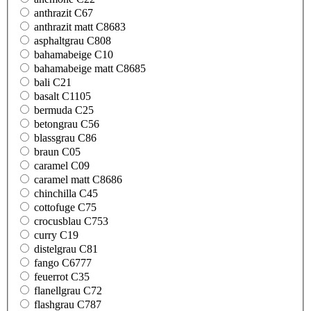
anthrazit C67
anthrazit matt C8683
asphaltgrau C808
bahamabeige C10
bahamabeige matt C8685
bali C21
basalt C1105
bermuda C25
betongrau C56
blassgrau C86
braun C05
caramel C09
caramel matt C8686
chinchilla C45
cottofuge C75
crocusblau C753
curry C19
distelgrau C81
fango C6777
feuerrot C35
flanellgrau C72
flashgrau C787