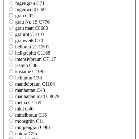
fugengrau C71
fugenweiß C69
grau C02
grau Nr. 15 C776
grau matt C8680
graurot C1010
grauweiß C70
hellbrau 21 C501
hellgraphit C1168
intensivbraun C7117
jasmin C08
kastanie C1082
lichtgrau C38
mandelbraun C1104
manhattan C43
manhattan matt C8679
melba C1169
mint C40
mittelbraun C15
moosgrün C11
morgengrau C961
natura C55