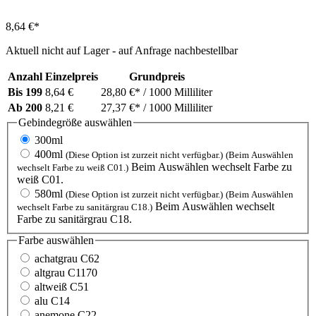
8,64 €*
Aktuell nicht auf Lager - auf Anfrage nachbestellbar
Anzahl
Einzelpreis
Grundpreis
Bis
199
8,64 €
28,80 €*
/ 1000 Milliliter
Ab
200
8,21 €
27,37 €*
/ 1000 Milliliter
Gebindegröße
auswählen
300ml
400ml
(Diese Option ist zurzeit nicht verfügbar.)
(Beim Auswählen
Beim Auswählen wechselt Farbe zu
wechselt Farbe zu weiß C01.)
weiß C01.
580ml
(Diese Option ist zurzeit nicht verfügbar.)
(Beim Auswählen
Beim Auswählen wechselt
wechselt Farbe zu sanitärgrau C18.)
Farbe zu sanitärgrau C18.
Farbe
auswählen
achatgrau C62
altgrau C1170
altweiß C51
alu C14
anemone C22