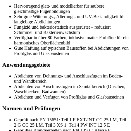
Hervorragend glätt- und modellierbar für saubere,
gleichmäßige Fugenbildungen
Sehr gute Witterungs-, Alterungs- und UV-Beständigkeit für
langlebige Abdichtungen
Fungizid und bakteriostatisch ausgerüstet – reduziert
Schimmel- und Bakterienwachstum
Verfügbar in über 80 Farben, inklusive matter Farbtöne für ein
harmonisches Oberflächenbild
Gute Haftung auf typischen Baustoffen bei Abdichtungen von
Profilglas und Glasbausteinen
Anwendungsgebiete
Abdichten von Dehnungs- und Anschlussfugen im Boden-
und Wandbereich
Abdichten von Anschlussfugen im Sanitärbereich (Duschen,
Waschbecken, Badwannen)
Abdichten und Verfugen von Profilglas und Glasbausteinen
Normen und Prüfungen
Geprüft nach EN 15651: Teil 1 F EXT-INT CC 25 LM, Teil
2 G CC 25 LM, Teil 3 XS 1, Teil 4 PW INT 12,5 E
Geprüftes Brandverhalten nach EN 13501: Klasse E