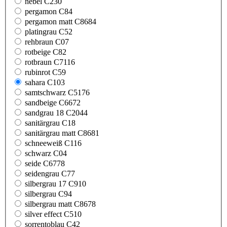
nebel C230
pergamon C84
pergamon matt C8684
platingrau C52
rehbraun C07
rotbeige C82
rotbraun C7116
rubinrot C59
sahara C103
samtschwarz C5176
sandbeige C6672
sandgrau 18 C2044
sanitärgrau C18
sanitärgrau matt C8681
schneeweiß C116
schwarz C04
seide C6778
seidengrau C77
silbergrau 17 C910
silbergrau C94
silbergrau matt C8678
silver effect C510
sorrentoblau C42