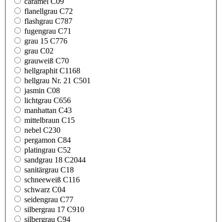
caramel C09
flanellgrau C72
flashgrau C787
fugengrau C71
grau 15 C776
grau C02
grauweiß C70
hellgraphit C1168
hellgrau Nr. 21 C501
jasmin C08
lichtgrau C656
manhattan C43
mittelbraun C15
nebel C230
pergamon C84
platingrau C52
sandgrau 18 C2044
sanitärgrau C18
schneeweiß C116
schwarz C04
seidengrau C77
silbergrau 17 C910
silbergrau C94