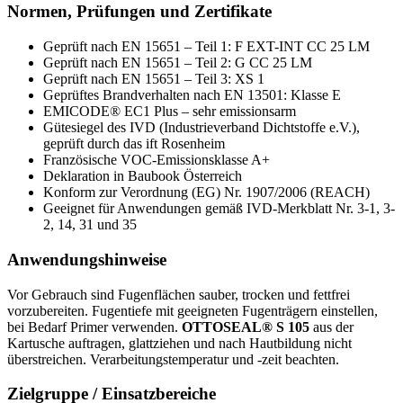
Normen, Prüfungen und Zertifikate
Geprüft nach EN 15651 – Teil 1: F EXT-INT CC 25 LM
Geprüft nach EN 15651 – Teil 2: G CC 25 LM
Geprüft nach EN 15651 – Teil 3: XS 1
Geprüftes Brandverhalten nach EN 13501: Klasse E
EMICODE® EC1 Plus – sehr emissionsarm
Gütesiegel des IVD (Industrieverband Dichtstoffe e.V.),
geprüft durch das ift Rosenheim
Französische VOC-Emissionsklasse A+
Deklaration in Baubook Österreich
Konform zur Verordnung (EG) Nr. 1907/2006 (REACH)
Geeignet für Anwendungen gemäß IVD-Merkblatt Nr. 3-1, 3-
2, 14, 31 und 35
Anwendungshinweise
Vor Gebrauch sind Fugenflächen sauber, trocken und fettfrei
vorzubereiten. Fugentiefe mit geeigneten Fugenträgern einstellen,
bei Bedarf Primer verwenden.
OTTOSEAL® S 105
aus der
Kartusche auftragen, glattziehen und nach Hautbildung nicht
überstreichen. Verarbeitungstemperatur und -zeit beachten.
Zielgruppe / Einsatzbereiche