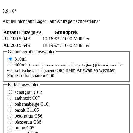
5,94 €*
Aktuell nicht auf Lager - auf Anfrage nachbestellbar
Anzahl
Einzelpreis
Grundpreis
Bis
199
5,94 €
19,16 €*
/ 1000 Milliliter
Ab
200
5,64 €
18,19 €*
/ 1000 Milliliter
Gebindegröße
auswählen
310ml
400ml
(Diese Option ist zurzeit nicht verfügbar.)
(Beim Auswählen
Beim Auswählen wechselt
wechselt Farbe zu transparent C00.)
Farbe zu transparent C00.
Farbe
auswählen
achatgrau C62
anthrazit C67
bahamabeige C10
basalt C1105
betongrau C56
blassgrau C86
braun C05