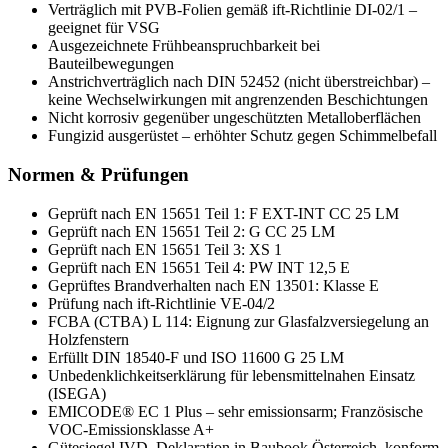
Verträglich mit PVB-Folien gemäß ift-Richtlinie DI-02/1 –
geeignet für VSG
Ausgezeichnete Frühbeanspruchbarkeit bei
Bauteilbewegungen
Anstrichverträglich nach DIN 52452 (nicht überstreichbar) –
keine Wechselwirkungen mit angrenzenden Beschichtungen
Nicht korrosiv gegenüber ungeschützten Metalloberflächen
Fungizid ausgerüstet – erhöhter Schutz gegen Schimmelbefall
Normen & Prüfungen
Geprüft nach EN 15651 Teil 1: F EXT-INT CC 25 LM
Geprüft nach EN 15651 Teil 2: G CC 25 LM
Geprüft nach EN 15651 Teil 3: XS 1
Geprüft nach EN 15651 Teil 4: PW INT 12,5 E
Geprüftes Brandverhalten nach EN 13501: Klasse E
Prüfung nach ift-Richtlinie VE-04/2
FCBA (CTBA) L 114: Eignung zur Glasfalzversiegelung an
Holzfenstern
Erfüllt DIN 18540-F und ISO 11600 G 25 LM
Unbedenklichkeitserklärung für lebensmittelnahen Einsatz
(ISEGA)
EMICODE® EC 1 Plus – sehr emissionsarm; Französische
VOC-Emissionsklasse A+
Gütesiegel IVD, Deklaration in Baubook Österreich, konform