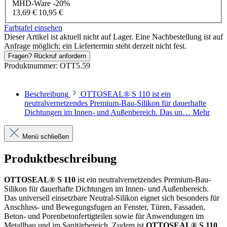
MHD-Ware
-20%
13,69 €
10,95 €
Farbtafel einsehen
Dieser Artikel ist aktuell nicht auf Lager. Eine Nachbestellung ist auf
Anfrage möglich; ein Liefertermin steht derzeit nicht fest.
Fragen? Rückruf anfordern
Produktnummer:
OTT5.59
Beschreibung
OTTOSEAL® S 110 ist ein
neutralvernetzendes Premium-Bau-Silikon für dauerhafte
Dichtungen im Innen- und Außenbereich. Das un…
Mehr
Menü schließen
Produktbeschreibung
OTTOSEAL® S 110
ist ein neutralvernetzendes Premium-Bau-
Silikon für dauerhafte Dichtungen im Innen- und Außenbereich.
Das universell einsetzbare Neutral-Silikon eignet sich besonders für
Anschluss- und Bewegungsfugen an Fenster, Türen, Fassaden,
Beton- und Porenbetonfertigteilen sowie für Anwendungen im
Metallbau und im Sanitärbereich. Zudem ist
OTTOSEAL® S 110