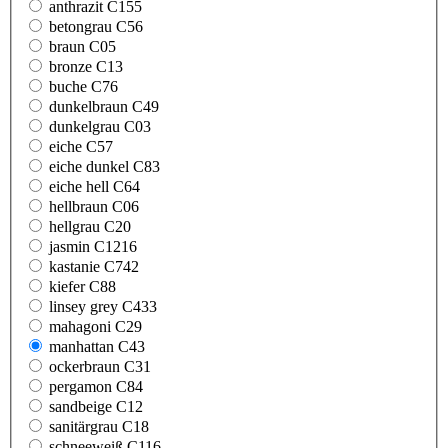
anthrazit C155
betongrau C56
braun C05
bronze C13
buche C76
dunkelbraun C49
dunkelgrau C03
eiche C57
eiche dunkel C83
eiche hell C64
hellbraun C06
hellgrau C20
jasmin C1216
kastanie C742
kiefer C88
linsey grey C433
mahagoni C29
manhattan C43
ockerbraun C31
pergamon C84
sandbeige C12
sanitärgrau C18
schneeweiß C116