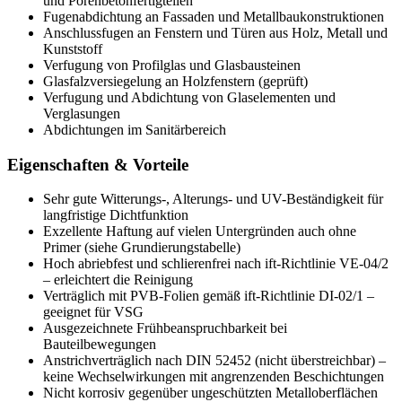
und Porenbetonfertigteilen
Fugenabdichtung an Fassaden und Metallbaukonstruktionen
Anschlussfugen an Fenstern und Türen aus Holz, Metall und
Kunststoff
Verfugung von Profilglas und Glasbausteinen
Glasfalzversiegelung an Holzfenstern (geprüft)
Verfugung und Abdichtung von Glaselementen und
Verglasungen
Abdichtungen im Sanitärbereich
Eigenschaften & Vorteile
Sehr gute Witterungs-, Alterungs- und UV-Beständigkeit für
langfristige Dichtfunktion
Exzellente Haftung auf vielen Untergründen auch ohne
Primer (siehe Grundierungstabelle)
Hoch abriebfest und schlierenfrei nach ift-Richtlinie VE-04/2
– erleichtert die Reinigung
Verträglich mit PVB-Folien gemäß ift-Richtlinie DI-02/1 –
geeignet für VSG
Ausgezeichnete Frühbeanspruchbarkeit bei
Bauteilbewegungen
Anstrichverträglich nach DIN 52452 (nicht überstreichbar) –
keine Wechselwirkungen mit angrenzenden Beschichtungen
Nicht korrosiv gegenüber ungeschützten Metalloberflächen