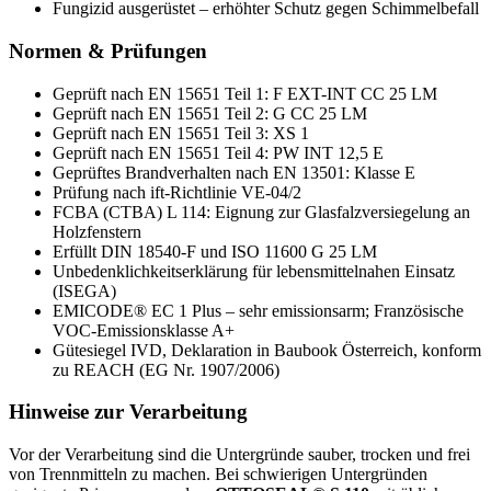
Fungizid ausgerüstet – erhöhter Schutz gegen Schimmelbefall
Normen & Prüfungen
Geprüft nach EN 15651 Teil 1: F EXT-INT CC 25 LM
Geprüft nach EN 15651 Teil 2: G CC 25 LM
Geprüft nach EN 15651 Teil 3: XS 1
Geprüft nach EN 15651 Teil 4: PW INT 12,5 E
Geprüftes Brandverhalten nach EN 13501: Klasse E
Prüfung nach ift-Richtlinie VE-04/2
FCBA (CTBA) L 114: Eignung zur Glasfalzversiegelung an
Holzfenstern
Erfüllt DIN 18540-F und ISO 11600 G 25 LM
Unbedenklichkeitserklärung für lebensmittelnahen Einsatz
(ISEGA)
EMICODE® EC 1 Plus – sehr emissionsarm; Französische
VOC-Emissionsklasse A+
Gütesiegel IVD, Deklaration in Baubook Österreich, konform
zu REACH (EG Nr. 1907/2006)
Hinweise zur Verarbeitung
Vor der Verarbeitung sind die Untergründe sauber, trocken und frei
von Trennmitteln zu machen. Bei schwierigen Untergründen