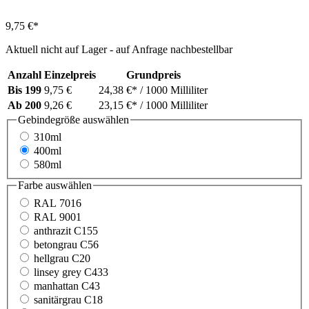
9,75 €*
Aktuell nicht auf Lager - auf Anfrage nachbestellbar
Anzahl
Einzelpreis
Grundpreis
Bis
199
9,75 €
24,38 €*
/ 1000 Milliliter
Ab
200
9,26 €
23,15 €*
/ 1000 Milliliter
Gebindegröße
auswählen
310ml
400ml
580ml
Farbe
auswählen
RAL 7016
RAL 9001
anthrazit C155
betongrau C56
hellgrau C20
linsey grey C433
manhattan C43
sanitärgrau C18