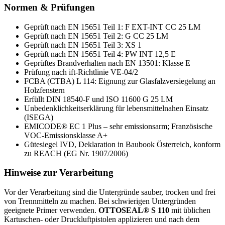
Normen & Prüfungen
Geprüft nach EN 15651 Teil 1: F EXT-INT CC 25 LM
Geprüft nach EN 15651 Teil 2: G CC 25 LM
Geprüft nach EN 15651 Teil 3: XS 1
Geprüft nach EN 15651 Teil 4: PW INT 12,5 E
Geprüftes Brandverhalten nach EN 13501: Klasse E
Prüfung nach ift-Richtlinie VE-04/2
FCBA (CTBA) L 114: Eignung zur Glasfalzversiegelung an
Holzfenstern
Erfüllt DIN 18540-F und ISO 11600 G 25 LM
Unbedenklichkeitserklärung für lebensmittelnahen Einsatz
(ISEGA)
EMICODE® EC 1 Plus – sehr emissionsarm; Französische
VOC-Emissionsklasse A+
Gütesiegel IVD, Deklaration in Baubook Österreich, konform
zu REACH (EG Nr. 1907/2006)
Hinweise zur Verarbeitung
Vor der Verarbeitung sind die Untergründe sauber, trocken und frei
von Trennmitteln zu machen. Bei schwierigen Untergründen
geeignete Primer verwenden.
OTTOSEAL® S 110
mit üblichen
Kartuschen- oder Druckluftpistolen applizieren und nach dem