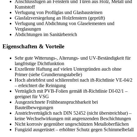
Anschlussfugen an Fenstern und Türen aus Holz, Metall und
Kunststoff
Verfugung von Profilglas und Glasbausteinen
Glasfalzversiegelung an Holzfenstern (geprüft)
Verfugung und Abdichtung von Glaselementen und
Verglasungen
Abdichtungen im Sanitärbereich
Eigenschaften & Vorteile
Sehr gute Witterungs-, Alterungs- und UV-Beständigkeit für
langfristige Dichtfunktion
Exzellente Haftung auf vielen Untergründen auch ohne
Primer (siehe Grundierungstabelle)
Hoch abriebfest und schlierenfrei nach ift-Richtlinie VE-04/2
– erleichtert die Reinigung
Verträglich mit PVB-Folien gemäß ift-Richtlinie DI-02/1 –
geeignet für VSG
Ausgezeichnete Frühbeanspruchbarkeit bei
Bauteilbewegungen
Anstrichverträglich nach DIN 52452 (nicht überstreichbar) –
keine Wechselwirkungen mit angrenzenden Beschichtungen
Nicht korrosiv gegenüber ungeschützten Metalloberflächen
Fungizid ausgerüstet – erhöhter Schutz gegen Schimmelbefall