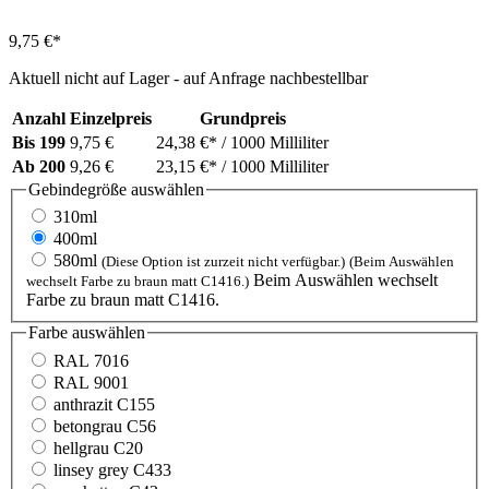
9,75 €*
Aktuell nicht auf Lager - auf Anfrage nachbestellbar
Anzahl
Einzelpreis
Grundpreis
Bis
199
9,75 €
24,38 €*
/ 1000 Milliliter
Ab
200
9,26 €
23,15 €*
/ 1000 Milliliter
Gebindegröße
auswählen
310ml
400ml
580ml
(Diese Option ist zurzeit nicht verfügbar.)
(Beim Auswählen
Beim Auswählen wechselt
wechselt Farbe zu braun matt C1416.)
Farbe zu braun matt C1416.
Farbe
auswählen
RAL 7016
RAL 9001
anthrazit C155
betongrau C56
hellgrau C20
linsey grey C433