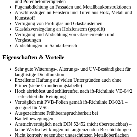
und Porenbetonfertigteilen
Fugenabdichtung an Fassaden und Metallbaukonstruktionen
Anschlussfugen an Fenstern und Türen aus Holz, Metall und
Kunststoff
Verfugung von Profilglas und Glasbausteinen
Glasfalzversiegelung an Holzfenstern (geprüft)
Verfugung und Abdichtung von Glaselementen und
Verglasungen
Abdichtungen im Sanitärbereich
Eigenschaften & Vorteile
Sehr gute Witterungs-, Alterungs- und UV-Beständigkeit für
langfristige Dichtfunktion
Exzellente Haftung auf vielen Untergründen auch ohne
Primer (siehe Grundierungstabelle)
Hoch abriebfest und schlierenfrei nach ift-Richtlinie VE-04/2
– erleichtert die Reinigung
Verträglich mit PVB-Folien gemäß ift-Richtlinie DI-02/1 –
geeignet für VSG
Ausgezeichnete Frühbeanspruchbarkeit bei
Bauteilbewegungen
Anstrichverträglich nach DIN 52452 (nicht überstreichbar) –
keine Wechselwirkungen mit angrenzenden Beschichtungen
Nicht korrosiv gegenüber ungeschützten Metalloberflächen