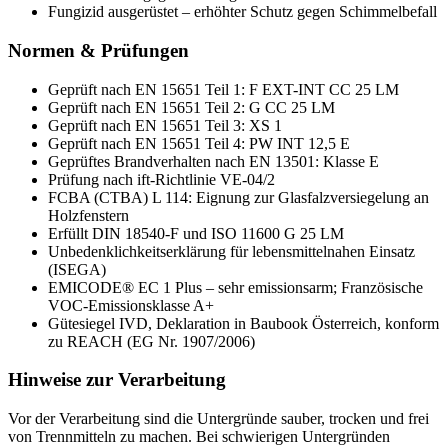
Fungizid ausgerüstet – erhöhter Schutz gegen Schimmelbefall
Normen & Prüfungen
Geprüft nach EN 15651 Teil 1: F EXT-INT CC 25 LM
Geprüft nach EN 15651 Teil 2: G CC 25 LM
Geprüft nach EN 15651 Teil 3: XS 1
Geprüft nach EN 15651 Teil 4: PW INT 12,5 E
Geprüftes Brandverhalten nach EN 13501: Klasse E
Prüfung nach ift-Richtlinie VE-04/2
FCBA (CTBA) L 114: Eignung zur Glasfalzversiegelung an
Holzfenstern
Erfüllt DIN 18540-F und ISO 11600 G 25 LM
Unbedenklichkeitserklärung für lebensmittelnahen Einsatz
(ISEGA)
EMICODE® EC 1 Plus – sehr emissionsarm; Französische
VOC-Emissionsklasse A+
Gütesiegel IVD, Deklaration in Baubook Österreich, konform
zu REACH (EG Nr. 1907/2006)
Hinweise zur Verarbeitung
Vor der Verarbeitung sind die Untergründe sauber, trocken und frei
von Trennmitteln zu machen. Bei schwierigen Untergründen