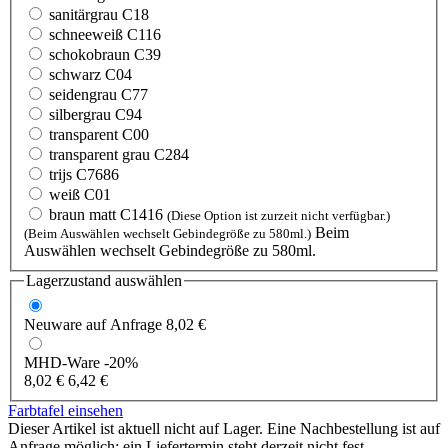
sanitärgrau C18
schneeweiß C116
schokobraun C39
schwarz C04
seidengrau C77
silbergrau C94
transparent C00
transparent grau C284
trijs C7686
weiß C01
braun matt C1416
(Diese Option ist zurzeit nicht verfügbar.)
Beim
(Beim Auswählen wechselt Gebindegröße zu 580ml.)
Auswählen wechselt Gebindegröße zu 580ml.
Lagerzustand auswählen
Neuware
auf Anfrage
8,02 €
MHD-Ware
-20%
8,02 €
6,42 €
Farbtafel einsehen
Dieser Artikel ist aktuell nicht auf Lager. Eine Nachbestellung ist auf
Anfrage möglich; ein Liefertermin steht derzeit nicht fest.