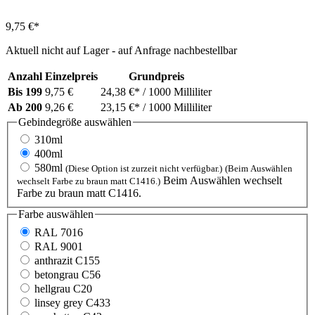
9,75 €*
Aktuell nicht auf Lager - auf Anfrage nachbestellbar
Anzahl
Einzelpreis
Grundpreis
Bis
199
9,75 €
24,38 €*
/ 1000 Milliliter
Ab
200
9,26 €
23,15 €*
/ 1000 Milliliter
Gebindegröße
auswählen
310ml
400ml
580ml
(Diese Option ist zurzeit nicht verfügbar.)
(Beim Auswählen
Beim Auswählen wechselt
wechselt Farbe zu braun matt C1416.)
Farbe zu braun matt C1416.
Farbe
auswählen
RAL 7016
RAL 9001
anthrazit C155
betongrau C56
hellgrau C20
linsey grey C433