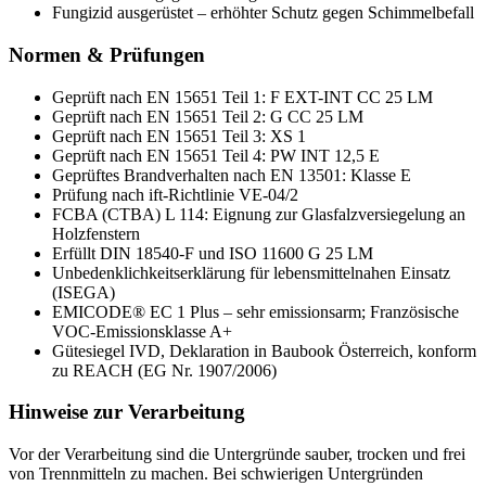
Fungizid ausgerüstet – erhöhter Schutz gegen Schimmelbefall
Normen & Prüfungen
Geprüft nach EN 15651 Teil 1: F EXT-INT CC 25 LM
Geprüft nach EN 15651 Teil 2: G CC 25 LM
Geprüft nach EN 15651 Teil 3: XS 1
Geprüft nach EN 15651 Teil 4: PW INT 12,5 E
Geprüftes Brandverhalten nach EN 13501: Klasse E
Prüfung nach ift-Richtlinie VE-04/2
FCBA (CTBA) L 114: Eignung zur Glasfalzversiegelung an
Holzfenstern
Erfüllt DIN 18540-F und ISO 11600 G 25 LM
Unbedenklichkeitserklärung für lebensmittelnahen Einsatz
(ISEGA)
EMICODE® EC 1 Plus – sehr emissionsarm; Französische
VOC-Emissionsklasse A+
Gütesiegel IVD, Deklaration in Baubook Österreich, konform
zu REACH (EG Nr. 1907/2006)
Hinweise zur Verarbeitung
Vor der Verarbeitung sind die Untergründe sauber, trocken und frei
von Trennmitteln zu machen. Bei schwierigen Untergründen