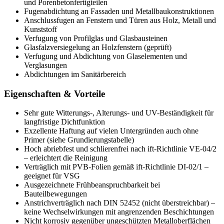
und Porenbetonfertigteilen
Fugenabdichtung an Fassaden und Metallbaukonstruktionen
Anschlussfugen an Fenstern und Türen aus Holz, Metall und
Kunststoff
Verfugung von Profilglas und Glasbausteinen
Glasfalzversiegelung an Holzfenstern (geprüft)
Verfugung und Abdichtung von Glaselementen und
Verglasungen
Abdichtungen im Sanitärbereich
Eigenschaften & Vorteile
Sehr gute Witterungs-, Alterungs- und UV-Beständigkeit für
langfristige Dichtfunktion
Exzellente Haftung auf vielen Untergründen auch ohne
Primer (siehe Grundierungstabelle)
Hoch abriebfest und schlierenfrei nach ift-Richtlinie VE-04/2
– erleichtert die Reinigung
Verträglich mit PVB-Folien gemäß ift-Richtlinie DI-02/1 –
geeignet für VSG
Ausgezeichnete Frühbeanspruchbarkeit bei
Bauteilbewegungen
Anstrichverträglich nach DIN 52452 (nicht überstreichbar) –
keine Wechselwirkungen mit angrenzenden Beschichtungen
Nicht korrosiv gegenüber ungeschützten Metalloberflächen