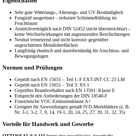
Eigenschaften
Sehr gute Witterungs-, Alterungs- und UV-Beständigkeit
Fungizid ausgerüstet – reduziert Schimmelbildung im
Feuchtraum
Anstrichverträglich nach DIN 52452 (nicht überstreichbar) –
keine Wechselwirkungen mit angrenzenden Beschichtungen
Neutral vernetzend und nicht korrosiv gegenüber
ungeschützten Metalloberflächen
Langfristig elastisch und dauerbeständig für Anschluss- und
Bewegungsfugen
Normen und Prüfungen
Geprüft nach EN 15651 – Teil 1: F EXT-INT CC 25 LM
Geprüft nach EN 15651 – Teil 3: XS 1
Geprüftes Brandverhalten nach EN 13501: Klasse E
Entspricht den Anforderungen der DIN 18540-F
Französische VOC-Emissionsklasse A+
Geeignet für Anwendungen gemäß IVD-Merkblättern (z. B.
Nr. 3‑1, 3‑2, 7, 9, 14, 19‑1, 20, 24, 25, 27, 29, 31, 32, 35)
Vorteile für Handwerk und Gewerbe
OTTOSEAL® S 115
bietet eine zuverlässige, dauerhafte