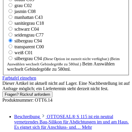
grau C02
jasmin C08
manhattan C43
sanitärgrau C18
schwarz C04
seidengrau C77
silbergrau C94
transparent C00
weiß C01
silbergrau C94
(Diese Option ist zurzeit nicht verfügbar.)
(Beim
Beim Auswählen
Auswählen wechselt Gebindegröße zu 580ml.)
wechselt Gebindegröße zu 580ml.
Farbtafel einsehen
Dieser Artikel ist aktuell nicht auf Lager. Eine Nachbestellung ist auf
Anfrage möglich; ein Liefertermin steht derzeit nicht fest.
Fragen? Rückruf anfordern
Produktnummer:
OTT6.14
Beschreibung
OTTOSEAL® S 115 ist ein neutral
vernetzendes Bau-Silikon für Abdichtungen im und am Haus.
Es eignet sich für Anschluss- und…
Mehr