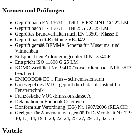
Normen und Prüfungen
Geprüft nach EN 15651 – Teil 1: F EXT-INT CC 25 LM
Geprüft nach EN 15651 – Teil 2: G CC 25 LM
Geprüftes Brandverhalten nach EN 13501: Klasse E
Geprüft nach ift-Richtlinie VE-04/2
Geprüft gemäß BEMMA-Schema für Museums- und
Vitrinenbau
Entspricht den Anforderungen der DIN 18540-F
Entspricht ISO 11600 G 25 LM
KOMO Zertifikat Nr. 33410 (Vorschriften nach NPR 3577
beachten)
EMICODE® EC 1 Plus – sehr emissionsarm
Gütesiegel des IVD – geprüft durch das ift Institut für
Fenstertechnik
Französische VOC-Emissionsklasse A+
Deklaration in Baubook Österreich
Konform zur Verordnung (EG) Nr. 1907/2006 (REACH)
Geeignet für Anwendungen gemäß IVD-Merkblatt Nr. 7, 9,
10, 13, 14, 19-1, 20, 22, 24, 25, 27, 29, 31, 32, 35
Vorteile