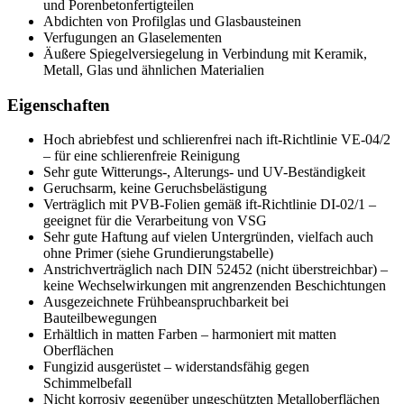
und Porenbetonfertigteilen
Abdichten von Profilglas und Glasbausteinen
Verfugungen an Glaselementen
Äußere Spiegelversiegelung in Verbindung mit Keramik,
Metall, Glas und ähnlichen Materialien
Eigenschaften
Hoch abriebfest und schlierenfrei nach ift-Richtlinie VE-04/2
– für eine schlierenfreie Reinigung
Sehr gute Witterungs-, Alterungs- und UV-Beständigkeit
Geruchsarm, keine Geruchsbelästigung
Verträglich mit PVB-Folien gemäß ift-Richtlinie DI-02/1 –
geeignet für die Verarbeitung von VSG
Sehr gute Haftung auf vielen Untergründen, vielfach auch
ohne Primer (siehe Grundierungstabelle)
Anstrichverträglich nach DIN 52452 (nicht überstreichbar) –
keine Wechselwirkungen mit angrenzenden Beschichtungen
Ausgezeichnete Frühbeanspruchbarkeit bei
Bauteilbewegungen
Erhältlich in matten Farben – harmoniert mit matten
Oberflächen
Fungizid ausgerüstet – widerstandsfähig gegen
Schimmelbefall
Nicht korrosiv gegenüber ungeschützten Metalloberflächen