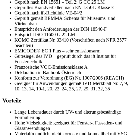
Geprüft nach EN 15651 – Teil 2: G CC 25 LM
Geprüftes Brandverhalten nach EN 13501: Klasse E
Geprüft nach ift-Richtlinie VE-04/2
Geprüft gemäß BEMMA-Schema für Museums- und
Vitrinenbau
Entspricht den Anforderungen der DIN 18540-F
Entspricht ISO 11600 G 25 LM
KOMO Zertifikat Nr. 33410 (Vorschriften nach NPR 3577
beachten)
EMICODE® EC 1 Plus – sehr emissionsarm
Gütesiegel des IVD – geprüft durch das ift Institut für
Fenstertechnik
Französische VOC-Emissionsklasse A+
Deklaration in Baubook Österreich
Konform zur Verordnung (EG) Nr. 1907/2006 (REACH)
Geeignet für Anwendungen gemäß IVD-Merkblatt Nr. 7, 9,
10, 13, 14, 19-1, 20, 22, 24, 25, 27, 29, 31, 32, 35
Vorteile
Lange Lebensdauer durch UV- und alterungsbeständige
Formulierung
Hohe Vielseitigkeit: geeignet für Fenster-, Fassaden- und
Glasanwendungen
Materialfreundlich: nicht korrosiv und kompatibel mit VSG