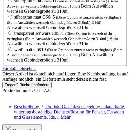
silbergrau C94
(Diese Option ist zurzeit nicht verfügbar.)
(Beim
Beim Auswählen
Auswählen wechselt Gebindegröße zu 310ml.)
wechselt Gebindegröße zu 310ml.
silbergrau matt C6645
(Diese Option ist zurzeit nicht verfügbar.)
Beim
(Beim Auswählen wechselt Gebindegröße zu 310ml.)
Auswählen wechselt Gebindegröße zu 310ml.
transparent schwarz C8571
(Diese Option ist zurzeit nicht
Beim
verfügbar.)
(Beim Auswählen wechselt Gebindegröße zu 310ml.)
Auswählen wechselt Gebindegröße zu 310ml.
weiß matt C6919
(Diese Option ist zurzeit nicht verfügbar.)
(Beim
Beim Auswählen
Auswählen wechselt Gebindegröße zu 310ml.)
wechselt Gebindegröße zu 310ml.
Farbtafel einsehen
Dieser Artikel ist aktuell nicht auf Lager. Eine Nachbestellung ist auf
Anfrage möglich; ein Liefertermin steht derzeit nicht fest.
Fragen? Rückruf anfordern
Produktnummer:
OTT7.22
Beschreibung
Produkt Glasfalzversiegelung – dauerhafte,
witterungsbeständige Dichtstofflösung für Fenster, Fassaden
und Glaselemente. Ide…
Mehr