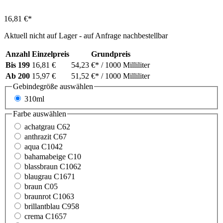
16,81 €*
Aktuell nicht auf Lager - auf Anfrage nachbestellbar
Anzahl
Einzelpreis
Grundpreis
Bis
199
16,81 €
54,23 €*
/ 1000 Milliliter
Ab
200
15,97 €
51,52 €*
/ 1000 Milliliter
Gebindegröße
auswählen
310ml
Farbe
auswählen
achatgrau C62
anthrazit C67
aqua C1042
bahamabeige C10
blassbraun C1062
blaugrau C1671
braun C05
braunrot C1063
brillantblau C958
crema C1657