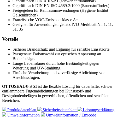
Geprüft nach DIN 4102-B1 (schwer entflammbar)
Geprüft nach DIN EN ISO 4589-2:1999 (Sauerstoffindex)
Freigegeben für Reinraumanwendungen (Hygiene-Institut
Gelsenkirchen)
Französische VOC-Emissionsklasse A+
Geeignet für Anwendungen gemäß IVD-Merkblatt Nr. 1, 11,
31, 35
Vorteile
Sicherer Brandschutz und Eignung für sensible Einsatzorte.
Passgenaue Farbauswahl zur optischen Anpassung an
Bodenbeläge.
Lange Lebensdauer durch hohe Beständigkeit gegen
Witterung und UV-Strahlung.
Einfache Verarbeitung und zuverlässige Abdichtung von
Anschlussfugen.
OTTOSEAL® S 51
ist die flexible Lösung für dauerhafte, schwer
entflammbare Fugenabdichtungen bei Kunststoff- und
Designbodenbelägen in gewerblichen, öffentlichen und sensiblen
Bereichen.
Produktdatenblatt
Sicherheitsdatenblatt
Leistungserklärung
Umweltinformation
Umweltinformation / Emicode