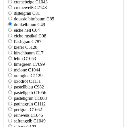
cremebeige C1043
cremeweiß C7148
distelgrau C81
doussie birnbaum C85
dunkelbraun C49
eiche hell C64
eiche rustikal C98
flashgrau C787
kiefer C5128
kirschbaum C17
lehm C1053
limegreen C7699
melone C1044
orangina C1129
oxodrot C1131
pastellblau C982
pastellgelb C1056
pastellgrün C1008
patinagrün C1112
perlgrau C1662
reinweiß C1646
safrangelb C1049
sahara C103