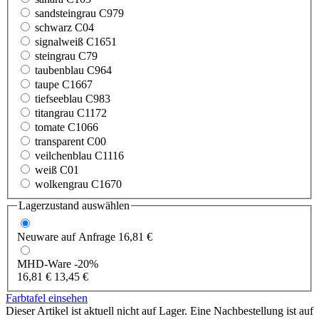
sandsteingrau C979
schwarz C04
signalweiß C1651
steingrau C79
taubenblau C964
taupe C1667
tiefseeblau C983
titangrau C1172
tomate C1066
transparent C00
veilchenblau C1116
weiß C01
wolkengrau C1670
Lagerzustand auswählen
Neuware
auf Anfrage
16,81 €
MHD-Ware
-20%
16,81 €
13,45 €
Farbtafel einsehen
Dieser Artikel ist aktuell nicht auf Lager. Eine Nachbestellung ist auf