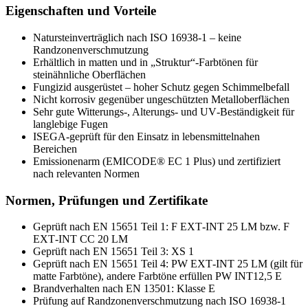
Eigenschaften und Vorteile
Natursteinverträglich nach ISO 16938‑1 – keine
Randzonenverschmutzung
Erhältlich in matten und in „Struktur“-Farbtönen für
steinähnliche Oberflächen
Fungizid ausgerüstet – hoher Schutz gegen Schimmelbefall
Nicht korrosiv gegenüber ungeschützten Metalloberflächen
Sehr gute Witterungs-, Alterungs- und UV‑Beständigkeit für
langlebige Fugen
ISEGA-geprüft für den Einsatz in lebensmittelnahen
Bereichen
Emissionenarm (EMICODE® EC 1 Plus) und zertifiziert
nach relevanten Normen
Normen, Prüfungen und Zertifikate
Geprüft nach EN 15651 Teil 1: F EXT‑INT 25 LM bzw. F
EXT‑INT CC 20 LM
Geprüft nach EN 15651 Teil 3: XS 1
Geprüft nach EN 15651 Teil 4: PW EXT‑INT 25 LM (gilt für
matte Farbtöne), andere Farbtöne erfüllen PW INT12,5 E
Brandverhalten nach EN 13501: Klasse E
Prüfung auf Randzonenverschmutzung nach ISO 16938‑1