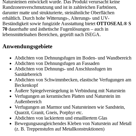
Natursteinen entwickelt wurde. Das Produkt verursacht keine
Randzonenverschmutzung und ist in zahlreichen Farbtönen,
darunter matte und strukturierte, steinähnliche Oberflächen
erhältlich. Durch hohe Witterungs-, Alterungs- und UV-
Beständigkeit sowie fungizide Ausstattung bietet
OTTOSEAL® S
70
dauerhafte und ästhetische Fugenlösungen – auch in
lebensmittelnahen Bereichen, geprüft nach ISEGA.
Anwendungsgebiete
Abdichten von Dehnungsfugen im Boden- und Wandbereich
Abdichten von Dehnungsfugen an Fassaden
Abdichten von Dehnungs- und Anschlussfugen im
Sanitärbereich
Abdichten von Schwimmbecken, elastische Verfugungen am
Beckenkopf
Äußere Spiegelversiegelung in Verbindung mit Naturstein
Verfugungen an keramischen Platten und Naturstein im
Außenbereich
Verfugungen an Marmor und Natursteinen wie Sandstein,
Quarzit, Granit, Gneis, Porphyr etc.
Abdichten von lackiertem und emailliertem Glas
Bewegungsausgleichendes Kleben von Naturstein auf Metall
(z. B. Treppenstufen auf Metallkonstruktionen)