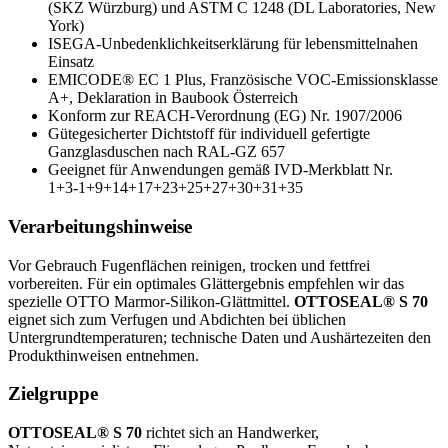
(SKZ Würzburg) und ASTM C 1248 (DL Laboratories, New
York)
ISEGA‑Unbedenklichkeitserklärung für lebensmittelnahen
Einsatz
EMICODE® EC 1 Plus, Französische VOC‑Emissionsklasse
A+, Deklaration in Baubook Österreich
Konform zur REACH‑Verordnung (EG) Nr. 1907/2006
Gütegesicherter Dichtstoff für individuell gefertigte
Ganzglasduschen nach RAL‑GZ 657
Geeignet für Anwendungen gemäß IVD‑Merkblatt Nr.
1+3‑1+9+14+17+23+25+27+30+31+35
Verarbeitungshinweise
Vor Gebrauch Fugenflächen reinigen, trocken und fettfrei
vorbereiten. Für ein optimales Glättergebnis empfehlen wir das
spezielle OTTO Marmor‑Silikon‑Glättmittel.
OTTOSEAL® S 70
eignet sich zum Verfugen und Abdichten bei üblichen
Untergrundtemperaturen; technische Daten und Aushärtezeiten den
Produkthinweisen entnehmen.
Zielgruppe
OTTOSEAL® S 70
richtet sich an Handwerker,