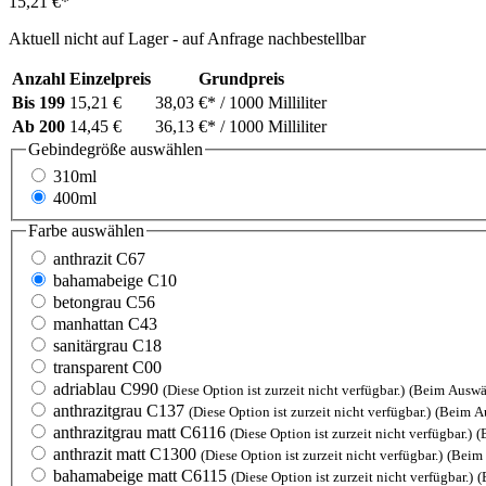
15,21 €*
Aktuell nicht auf Lager - auf Anfrage nachbestellbar
Anzahl
Einzelpreis
Grundpreis
Bis
199
15,21 €
38,03 €*
/ 1000 Milliliter
Ab
200
14,45 €
36,13 €*
/ 1000 Milliliter
Gebindegröße
auswählen
310ml
400ml
Farbe
auswählen
anthrazit C67
bahamabeige C10
betongrau C56
manhattan C43
sanitärgrau C18
transparent C00
adriablau C990
(Diese Option ist zurzeit nicht verfügbar.)
(Beim Auswä
anthrazitgrau C137
(Diese Option ist zurzeit nicht verfügbar.)
(Beim A
anthrazitgrau matt C6116
(Diese Option ist zurzeit nicht verfügbar.)
(
anthrazit matt C1300
(Diese Option ist zurzeit nicht verfügbar.)
(Beim 
bahamabeige matt C6115
(Diese Option ist zurzeit nicht verfügbar.)
(