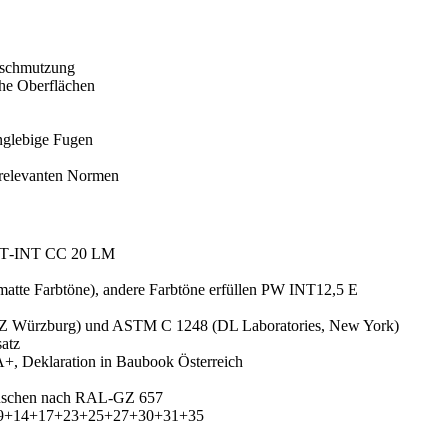
rschmutzung
che Oberflächen
anglebige Fugen
relevanten Normen
EXT‑INT CC 20 LM
atte Farbtöne), andere Farbtöne erfüllen PW INT12,5 E
Z Würzburg) und ASTM C 1248 (DL Laboratories, New York)
atz
, Deklaration in Baubook Österreich
asduschen nach RAL‑GZ 657
‑1+9+14+17+23+25+27+30+31+35