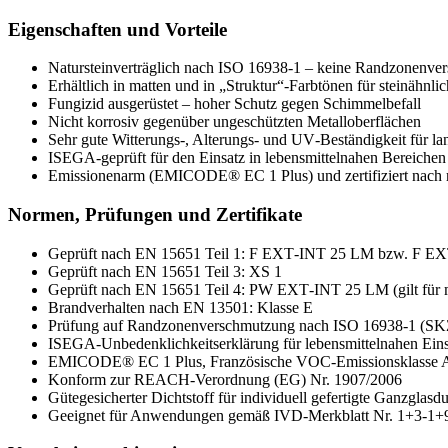
Eigenschaften und Vorteile
Natursteinverträglich nach ISO 16938‑1 – keine Randzonenve
Erhältlich in matten und in „Struktur“-Farbtönen für steinähnli
Fungizid ausgerüstet – hoher Schutz gegen Schimmelbefall
Nicht korrosiv gegenüber ungeschützten Metalloberflächen
Sehr gute Witterungs-, Alterungs- und UV‑Beständigkeit für l
ISEGA-geprüft für den Einsatz in lebensmittelnahen Bereichen
Emissionenarm (EMICODE® EC 1 Plus) und zertifiziert nach 
Normen, Prüfungen und Zertifikate
Geprüft nach EN 15651 Teil 1: F EXT‑INT 25 LM bzw. F 
Geprüft nach EN 15651 Teil 3: XS 1
Geprüft nach EN 15651 Teil 4: PW EXT‑INT 25 LM (gilt für m
Brandverhalten nach EN 13501: Klasse E
Prüfung auf Randzonenverschmutzung nach ISO 16938‑1 (SK
ISEGA‑Unbedenklichkeitserklärung für lebensmittelnahen Eins
EMICODE® EC 1 Plus, Französische VOC‑Emissionsklasse A+
Konform zur REACH‑Verordnung (EG) Nr. 1907/2006
Gütegesicherter Dichtstoff für individuell gefertigte Ganzgl
Geeignet für Anwendungen gemäß IVD‑Merkblatt Nr. 1+3