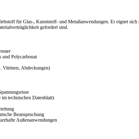
 Klebstoff für Glas-, Kunststoff- und Metallanwendungen. Er eignet sich
ialverträglichkeit gefordert sind.
enster
s und Polycarbonat
. Vitrinen, Abdeckungen)
 Spannungsrisse
e im technischen Datenblatt)
beitung
anische Beanspruchung
 dauerhafte Außenanwendungen