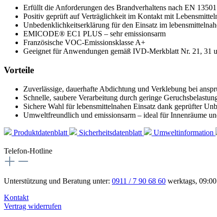
Erfüllt die Anforderungen des Brandverhaltens nach EN 13501
Positiv geprüft auf Verträglichkeit im Kontakt mit Lebensmit
Unbedenklichkeitserklärung für den Einsatz im lebensmitteln
EMICODE® EC1 PLUS – sehr emissionsarm
Französische VOC-Emissionsklasse A+
Geeignet für Anwendungen gemäß IVD-Merkblatt Nr. 21, 31 
Vorteile
Zuverlässige, dauerhafte Abdichtung und Verklebung bei ansp
Schnelle, saubere Verarbeitung durch geringe Geruchsbelastun
Sichere Wahl für lebensmittelnahen Einsatz dank geprüfter Unb
Umweltfreundlich und emissionsarm – ideal für Innenräume und
Produktdatenblatt
Sicherheitsdatenblatt
Umweltinformation
Telefon-Hotline
Unterstützung und Beratung unter:
0911 / 7 90 68 60
werktags, 09:00
Kontakt
Vertrag widerrufen