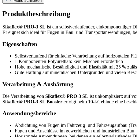
Menü schließen
Produktbeschreibung
Sikaflex® PRO-3 SL
ist ein selbstverlaufender, einkomponentiger 
Er eignet sich ideal für Fugen in Bau- und Transportanwendungen, bei
Eigenschaften
Selbstverlaufend für einfache Verarbeitung auf horizontalen Fl
1-Komponenten-Polyurethan: kein Mischen erforderlich
Hohe mechanische Beständigkeit und Elastizität mit 25 % zul
Gute Haftung auf mineralischen Untergründen und vielen Bes
Verarbeitung & Aushärtung
Die Verarbeitung von
Sikaflex® PRO-3 SL
ist unkompliziert: auf v
Sikaflex® PRO-3 SL Booster
erfolgt beim 10‑l‑Gebinde eine beschl
Anwendungsbereiche
Abdichtung von Fugen im Fahrzeug- und Fahrzeugaufbau (Tra
Fugen und Anschlüsse im gewerblichen und industriellen Bau
Horizontale Anwendungen, bei denen ein selbstverlaufender Dich