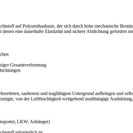
Dichtstoff auf Polyurethanbasis, der sich durch hohe mechanische Best
 denen eine dauerhafte Elastizität und sichere Abdichtung gefordert si
ächen
ässiger Gesamtverformung
chichtungen
orbereiteten, sauberem und tragfähigem Untergrund aufbringen und selb
eunigte, von der Luftfeuchtigkeit weitgehend unabhängige Aushärtung,
nsporter, LKW, Anhänger)
tstoff erforderlich ist