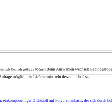
Beim Auswählen wechselt Gebindegröße
echselt Gebindegröße zu 600ml.)
Anfrage möglich; ein Liefertermin steht derzeit nicht fest.
er, einkomponentiger Dichtstoff auf Polyurethanbasis, der sich durch