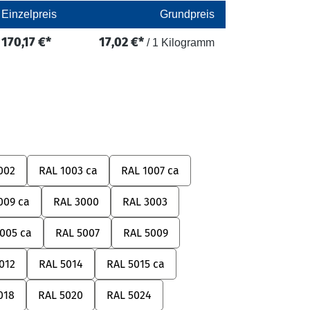
Einzelpreis
Grundpreis
170,17 €*
17,02 €*
/ 1 Kilogramm
hlen
002
RAL 1003 ca
RAL 1007 ca
009 ca
RAL 3000
RAL 3003
005 ca
RAL 5007
RAL 5009
012
RAL 5014
RAL 5015 ca
018
RAL 5020
RAL 5024