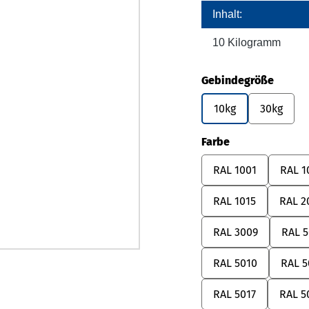
Inhalt:
10 Kilogramm
auswä
Gebindegröße
10kg
30kg
auswählen
Farbe
RAL 1001
RAL 1
RAL 1015
RAL 2
RAL 3009
RAL 5
RAL 5010
RAL 5
RAL 5017
RAL 5