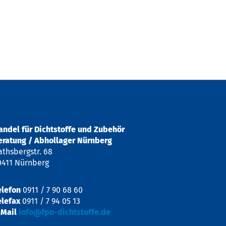
andel für Dichtstoffe und Zubehör
eratung / Abhollager Nürnberg
athsbergstr. 68
0411 Nürnberg
elefon
0911 / 7 90 68 60
elefax
0911 / 7 94 05 13
-Mail
info@fpn-dichtstoffe.de