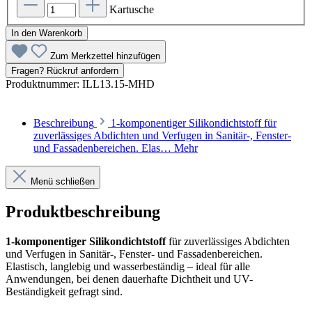
Kartusche
In den Warenkorb
Zum Merkzettel hinzufügen
Fragen? Rückruf anfordern
Produktnummer:
ILL13.15-MHD
Beschreibung
1-komponentiger Silikondichtstoff für
zuverlässiges Abdichten und Verfugen in Sanitär-, Fenster-
und Fassadenbereichen. Elas…
Mehr
Menü schließen
Produktbeschreibung
1-komponentiger Silikondichtstoff
für zuverlässiges Abdichten
und Verfugen in Sanitär-, Fenster- und Fassadenbereichen.
Elastisch, langlebig und wasserbeständig – ideal für alle
Anwendungen, bei denen dauerhafte Dichtheit und UV-
Beständigkeit gefragt sind.