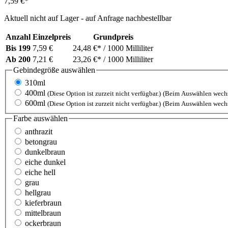
7,59 €*
Aktuell nicht auf Lager - auf Anfrage nachbestellbar
Anzahl
Einzelpreis
Grundpreis
Bis
199
7,59 €
24,48 €*
/ 1000 Milliliter
Ab
200
7,21 €
23,26 €*
/ 1000 Milliliter
Gebindegröße
auswählen
310ml
400ml
(Diese Option ist zurzeit nicht verfügbar.)
(Beim Auswählen wechse
600ml
(Diese Option ist zurzeit nicht verfügbar.)
(Beim Auswählen wechse
Farbe
auswählen
anthrazit
betongrau
dunkelbraun
eiche dunkel
eiche hell
grau
hellgrau
kieferbraun
mittelbraun
ockerbraun