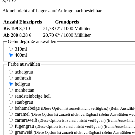
8,71 €*
Aktuell nicht auf Lager - auf Anfrage nachbestellbar
Anzahl
Einzelpreis
Grundpreis
Bis
199
8,71 €
21,78 €*
/ 1000 Milliliter
Ab
200
8,28 €
20,70 €*
/ 1000 Milliliter
Gebindegröße
auswählen
310ml
400ml
Farbe
auswählen
achatgrau
anthrazit
hellgrau
manhattan
sandsteinbeige hell
staubgrau
bahamabeige
(Diese Option ist zurzeit nicht verfügbar.)
(Beim Auswähle
caramel
(Diese Option ist zurzeit nicht verfügbar.)
(Beim Auswählen wec
carraraweiß
(Diese Option ist zurzeit nicht verfügbar.)
(Beim Auswählen
fugengrau
(Diese Option ist zurzeit nicht verfügbar.)
(Beim Auswählen w
grauweiß
(Diese Option ist zurzeit nicht verfügbar.)
(Beim Auswählen we