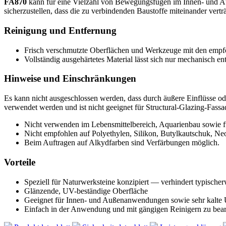
FA870
kann für eine Vielzahl von Bewegungsfugen im Innen- und Au
sicherzustellen, dass die zu verbindenden Baustoffe miteinander verträ
Reinigung und Entfernung
Frisch verschmutzte Oberflächen und Werkzeuge mit den empf
Vollständig ausgehärtetes Material lässt sich nur mechanisch en
Hinweise und Einschränkungen
Es kann nicht ausgeschlossen werden, dass durch äußere Einflüsse ode
verwendet werden und ist nicht geeignet für Structural-Glazing-Fassa
Nicht verwenden im Lebensmittelbereich, Aquarienbau sowie 
Nicht empfohlen auf Polyethylen, Silikon, Butylkautschuk, Ne
Beim Auftragen auf Alkydfarben sind Verfärbungen möglich.
Vorteile
Speziell für Naturwerksteine konzipiert — verhindert typisch
Glänzende, UV-beständige Oberfläche
Geeignet für Innen- und Außenanwendungen sowie sehr kalt
Einfach in der Anwendung und mit gängigen Reinigern zu bear