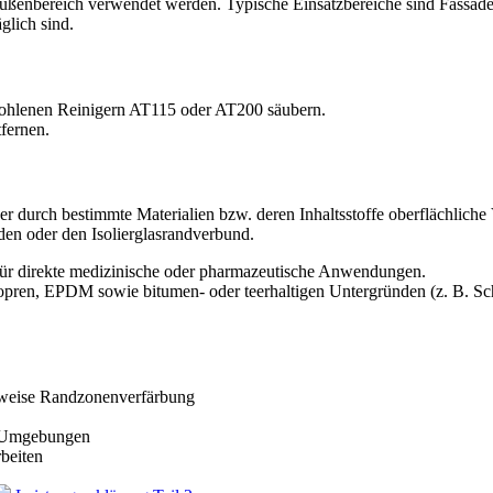
ßenbereich verwendet werden. Typische Einsatzbereiche sind Fassade
glich sind.
ohlenen Reinigern AT115 oder AT200 säubern.
tfernen.
r durch bestimmte Materialien bzw. deren Inhaltsstoffe oberflächliche
den oder den Isolierglasrandverbund.
für direkte medizinische oder pharmazeutische Anwendungen.
opren, EPDM sowie bitumen- oder teerhaltigen Untergründen (z. B. Sc
erweise Randzonenverfärbung
e Umgebungen
beiten