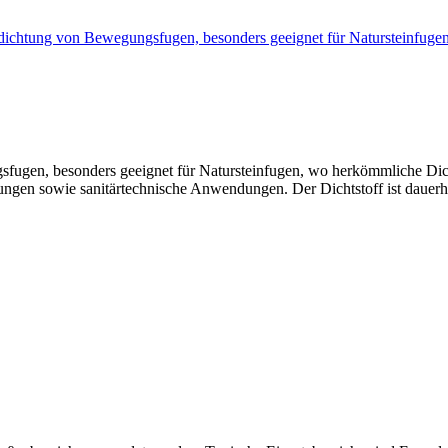
Abdichtung von Bewegungsfugen, besonders geeignet für Natursteinf
fugen, besonders geeignet für Natursteinfugen, wo herkömmliche Dicht
ngen sowie sanitärtechnische Anwendungen. Der Dichtstoff ist dauerh