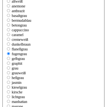
altweiß
anemone
anthrazit
basaltgrau
bermudablau
betongrau
cappuccino
caramel
cremeweiß
dunkelbraun
flanellgrau
fugengrau
gelbgrau
graphit
grau
grauweiß
hellgrau
jasmin
kieselgrau
kirsche
lichtgrau
manhattan
marone