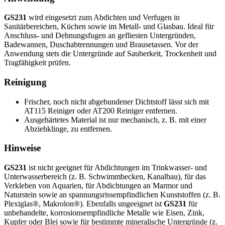
GS231
wird eingesetzt zum Abdichten und Verfugen in
Sanitärbereichen, Küchen sowie im Metall- und Glasbau. Ideal für
Anschluss- und Dehnungsfugen an gefliesten Untergründen,
Badewannen, Duschabtrennungen und Brausetassen. Vor der
Anwendung stets die Untergründe auf Sauberkeit, Trockenheit und
Tragfähigkeit prüfen.
Reinigung
Frischer, noch nicht abgebundener Dichtstoff lässt sich mit
AT115 Reiniger oder AT200 Reiniger entfernen.
Ausgehärtetes Material ist nur mechanisch, z. B. mit einer
Abziehklinge, zu entfernen.
Hinweise
GS231
ist nicht geeignet für Abdichtungen im Trinkwasser- und
Unterwasserbereich (z. B. Schwimmbecken, Kanalbau), für das
Verkleben von Aquarien, für Abdichtungen an Marmor und
Naturstein sowie an spannungsrissempfindlichen Kunststoffen (z. B.
Plexiglas®, Makrolon®). Ebenfalls ungeeignet ist
GS231
für
unbehandelte, korrosionsempfindliche Metalle wie Eisen, Zink,
Kupfer oder Blei sowie für bestimmte mineralische Untergründe (z.