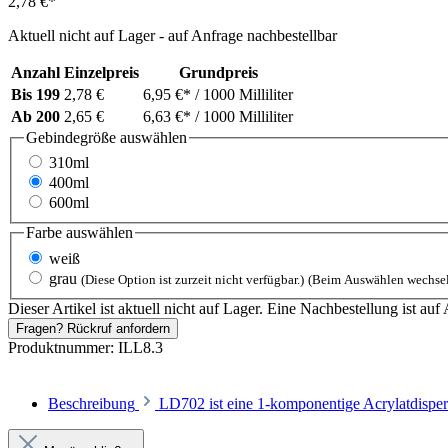
2,78 €*
Aktuell nicht auf Lager - auf Anfrage nachbestellbar
Anzahl
Einzelpreis
Grundpreis
Bis
199
2,78 €
6,95 €*
/ 1000 Milliliter
Ab
200
2,65 €
6,63 €*
/ 1000 Milliliter
Gebindegröße
auswählen
310ml
400ml
600ml
Farbe
auswählen
weiß
grau
(Diese Option ist zurzeit nicht verfügbar.)
(Beim Auswählen wechsel
Dieser Artikel ist aktuell nicht auf Lager. Eine Nachbestellung ist auf 
Fragen? Rückruf anfordern
Produktnummer:
ILL8.3
Beschreibung
LD702 ist eine 1‑komponentige Acrylatdispe