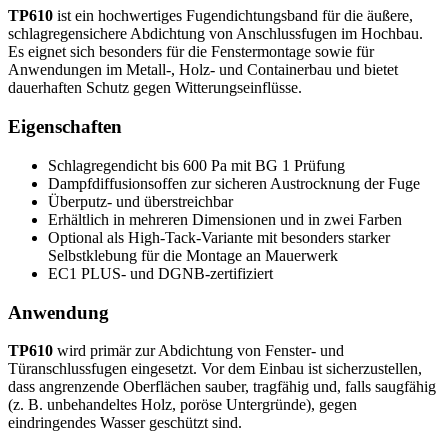
TP610
ist ein hochwertiges Fugendichtungsband für die äußere,
schlagregensichere Abdichtung von Anschlussfugen im Hochbau.
Es eignet sich besonders für die Fenstermontage sowie für
Anwendungen im Metall-, Holz- und Containerbau und bietet
dauerhaften Schutz gegen Witterungseinflüsse.
Eigenschaften
Schlagregendicht bis 600 Pa mit BG 1 Prüfung
Dampfdiffusionsoffen zur sicheren Austrocknung der Fuge
Überputz- und überstreichbar
Erhältlich in mehreren Dimensionen und in zwei Farben
Optional als High-Tack-Variante mit besonders starker
Selbstklebung für die Montage an Mauerwerk
EC1 PLUS- und DGNB-zertifiziert
Anwendung
TP610
wird primär zur Abdichtung von Fenster- und
Türanschlussfugen eingesetzt. Vor dem Einbau ist sicherzustellen,
dass angrenzende Oberflächen sauber, tragfähig und, falls saugfähig
(z. B. unbehandeltes Holz, poröse Untergründe), gegen
eindringendes Wasser geschützt sind.